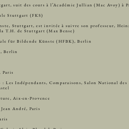
tgart, suit des cours à l’Académie Jullian (Mac Avoy) à P
ule Stuttgart (FKS)
ste, Stuttgart, est invitée à suivre son professeur, Heinz
à la T.H. de Stuttgart (Max Bense)
hule für Bildende Künste (HFBK), Berlin
, Berlin
 Paris
s : Les Indépendants, Comparaisons, Salon National des 
astel
nture, Aix-en-Provence
 Jean André, Paris
aris